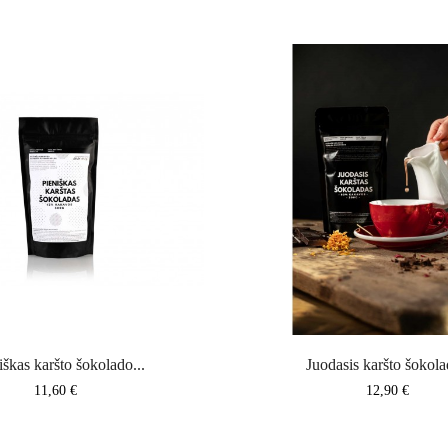
iškas karšto šokolado...
Juodasis karšto šokola
Kaina
Kaina
11,60 €
12,90 €