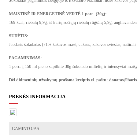
Šokoladas pagamintas Belgijoje iš Ekvadoro Nacional rūšies kakavos pupel
MAISTINĖ IR ENERGETINĖ VERTĖ 1 porc. (30g):
169 kcal, riebalų 9,9g, iš kurių sočiųjų riebalų rūgščių 5,9g, angliavand
SUDĖTIS:
Juodasis šokoladas (71% kakavos masė, cukrus, kakavos sviestas, natūrali
PAGAMINIMAS:
1 porc. į 150 ml pieno supilkite 30g šokolado miltelių ir intensyviai maišy
Dėl didmeninių užsakymų prašome kreiptis el. paštu: donatas@barist
PREKĖS INFORMACIJA
GAMINTOJAS