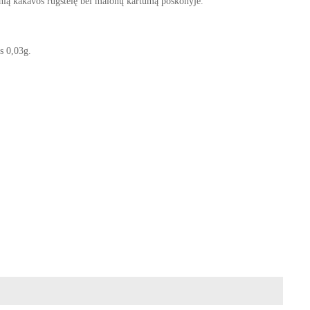
elnią kakavos rūgštelę bei malonų kartumą poskonyje.
s 0,03g.