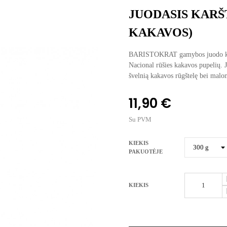
JUODASIS KARŠ
KAKAVOS)
BARISTOKRAT gamybos juodo karš
Nacional rūšies kakavos pupelių. J
švelnią kakavos rūgštelę bei mal
11,90 €
Su PVM
KIEKIS
PAKUOTĖJE
KIEKIS