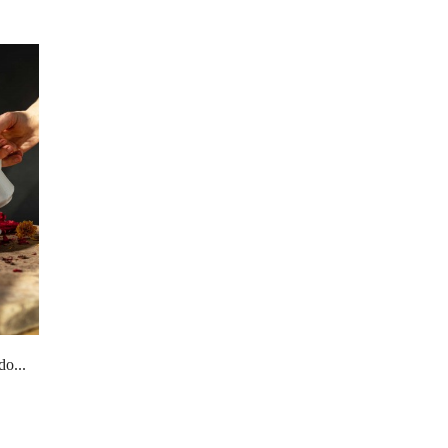
do...