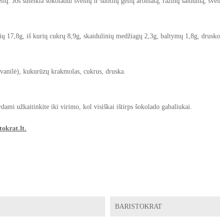
ių. Jos suteikia šokoladui švelnų ir subtilų gėlių aromatą, razinų saldumą, šv
enių 17,8g, iš kurių cukrų 8,9g, skaidulinių medžiagų 2,3g, baltymų 1,8g, drusko
 vanilė), kukurūzų krakmolas, cukrus, druska.
dami užkaitinkite iki virimo, kol visiškai ištirps šokolado gabaliukai.
okrat.lt.
BARISTOKRAT