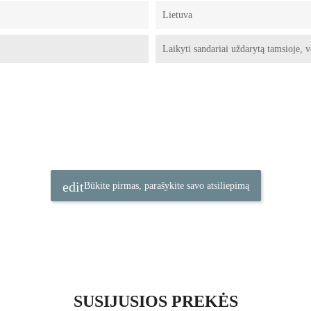
Lietuva
Laikyti sandariai uždarytą tamsioje, v
Būkite pirmas, parašykite savo atsiliepimą
SUSIJUSIOS PREKĖS