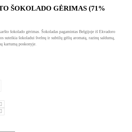
TO ŠOKOLADO GĖRIMAS (71%
to šokolado gėrimas. Šokoladas pagamintas Belgijoje iš Ekvadoro
os suteikia šokoladui švelnų ir subtilų gėlių aromatą, razinų saldumą,
onų kartumą poskonyje.