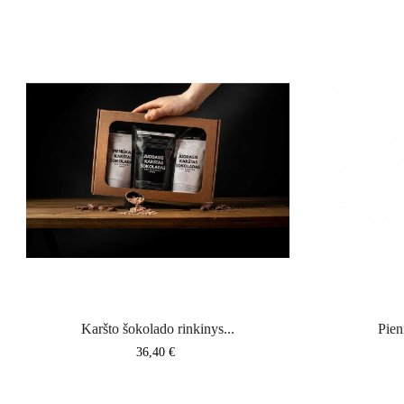
Karšto šokolado rinkinys...
Pien
Kaina
36,40 €