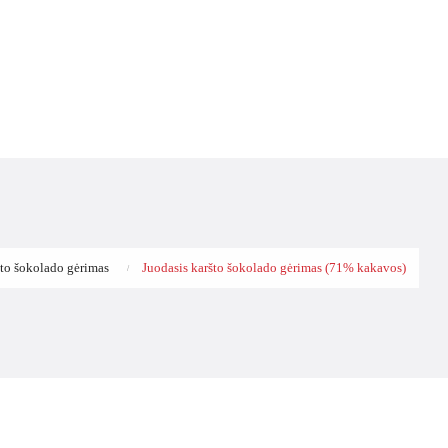
to šokolado gėrimas
Juodasis karšto šokolado gėrimas (71% kakavos)